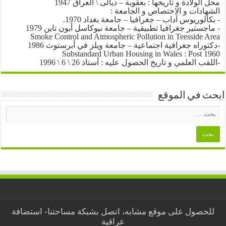
محل الولادة و تأريخها : بعقوبة – ديالى \ العراق 1947
الشهادات و الاختصاص و الجامعة :
- بكالوريوس آداب – جغرافيا – جامعة بغداد 1970.
- ماجستير جغرافيا تطبيقية – جامعة نيوكاسل أبون تاين 1979
Smoke Control and Atmospheric Pollution in Teesside Area
-دكتوراه جغرافية اجتماعية – جامعة ويلز في أبرستوث 1986
Substandard Urban Housing in Wales : Post 1960
-اللقب العلمي و تاريخ الحصول عليه : أستاذ 26 \ 6 \ 1996
ابحث في الموقع
للحصول على موقع مشابه، اتصل بشبكة مساحتنا-
استضافة
عراقية