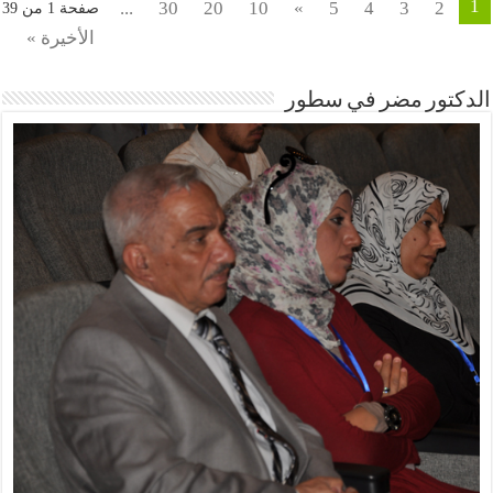
1
...
30
20
10
»
5
4
3
2
صفحة 1 من 39
الأخيرة »
الدكتور مضر في سطور