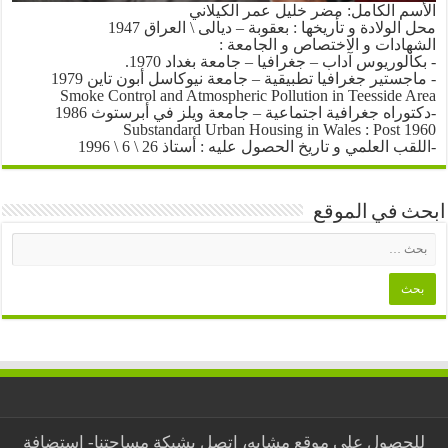
الأسم الكامل: مضر خليل عمر الكيلاني
محل الولادة و تأريخها : بعقوبة – ديالى \ العراق 1947
الشهادات و الاختصاص و الجامعة :
- بكالوريوس آداب – جغرافيا – جامعة بغداد 1970.
- ماجستير جغرافيا تطبيقية – جامعة نيوكاسل أبون تاين 1979
Smoke Control and Atmospheric Pollution in Teesside Area
-دكتوراه جغرافية اجتماعية – جامعة ويلز في أبرستوث 1986
Substandard Urban Housing in Wales : Post 1960
-اللقب العلمي و تاريخ الحصول عليه : أستاذ 26 \ 6 \ 1996
ابحث في الموقع
للحصول على موقع مشابه، اتصل بشبكة مساحتنا-
استضافة