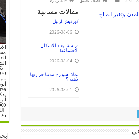
2021-0
اضف تعليق
939 زيارة
مقالات مشابهة
لمدن وتغير المناخ
كورنيش اربيل
2026-08-06
دراسة ابعاد الاسكان
الأ
الاجتماعية
محل 
العرا
2026-08-04
الش
- ب
70.
لماذا شوارع مدننا حرارتها
- م
لاهبة ؟
rea
2026-08-01
-دك
960
-ال
26 \ 6 \ 1996
ني
ابحث