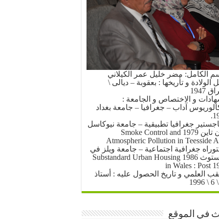
سم الكامل: مضر خليل عمر الكيلاني
الولادة و تأريخها : بعقوبة – ديالى \
ق 1947
هادات و الاختصاص و الجامعة :
كالوريوس آداب – جغرافيا – جامعة بغداد
19
اجستير جغرافيا تطبيقية – جامعة نيوكاسل
أبون تاين 1979 Smoke Control and
Atmospheric Pollution in Teesside A
توراه جغرافية اجتماعية – جامعة ويلز في
أبرستوث 1986 Substandard Urban Housing
in Wales : Post 1
لقب العلمي و تاريخ الحصول عليه : أستاذ
 في الموقع