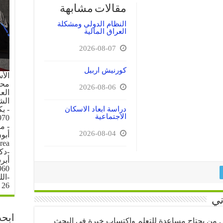
مقالات مشابهة
النظام الدولي ومشكلة
العراق المالية
2026-08-07
كورنيش اربيل
الأ
محل 
2026-08-06
العرا
الش
دراسة ابعاد الاسكان
- ب
الاجتماعية
70.
- م
2026-08-04
rea
-دك
960
-ال
26 \ 6 \ 1996
ني
ابحث
كل من يحتاج مساعدة للتعلم واكتساب خبرة في البحث