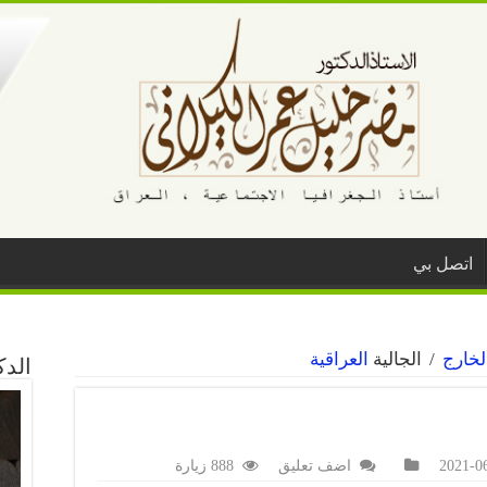
اتصل بي
لخارج
/
الجالية
العراقية
الد
2021-0
اضف تعليق
888 زيارة