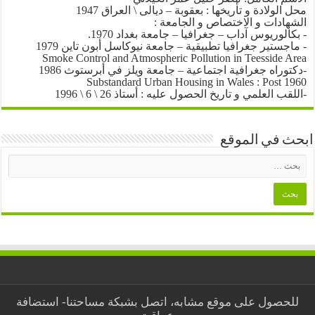
محل الولادة و تأريخها : بعقوبة – ديالى \ العراق 1947
الشهادات و الاختصاص و الجامعة :
- بكالوريوس آداب – جغرافيا – جامعة بغداد 1970.
- ماجستير جغرافيا تطبيقية – جامعة نيوكاسل أبون تاين 1979
Smoke Control and Atmospheric Pollution in Teesside Area
-دكتوراه جغرافية اجتماعية – جامعة ويلز في أبرستوث 1986
Substandard Urban Housing in Wales : Post 1960
-اللقب العلمي و تاريخ الحصول عليه : أستاذ 26 \ 6 \ 1996
ابحث في الموقع
للحصول على موقع مشابه، اتصل بشبكة مساحتنا-
استضافة