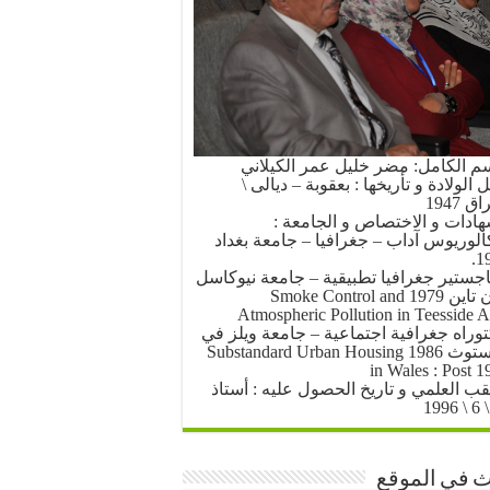
سم الكامل: مضر خليل عمر الكيلاني
الولادة و تأريخها : بعقوبة – ديالى \
ق 1947
هادات و الاختصاص و الجامعة :
كالوريوس آداب – جغرافيا – جامعة بغداد
19
اجستير جغرافيا تطبيقية – جامعة نيوكاسل
أبون تاين 1979 Smoke Control and
Atmospheric Pollution in Teesside A
توراه جغرافية اجتماعية – جامعة ويلز في
أبرستوث 1986 Substandard Urban Housing
in Wales : Post 1
لقب العلمي و تاريخ الحصول عليه : أستاذ
 في الموقع