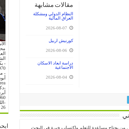
مقالات مشابهة
النظام الدولي ومشكلة
العراق المالية
2026-08-07
كورنيش اربيل
الأ
محل 
2026-08-06
العرا
الش
دراسة ابعاد الاسكان
- ب
الاجتماعية
70.
- م
2026-08-04
rea
-دك
960
-ال
26 \ 6 \ 1996
ني
ابحث
كل من يحتاج مساعدة للتعلم واكتساب خبرة في البحث