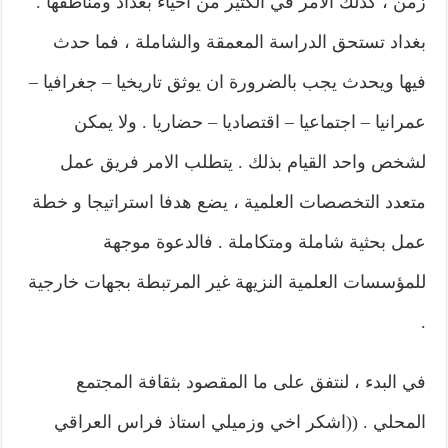
زمن ، كذلك الامر في الكثير من احياء بغداد ومناطقها .
بغداد تستحق الدراسة المعمقة والشاملة ، فما حدث
فيها ويحدث يجب بالضرورة ان يوثق تاريخيا – جغرافيا –
عمرانيا – اجتماعيا – اقتصاديا – حضاريا . ولا يمكن
لشخص واحد القيام بذلك . يتطلب الامر فريق عمل
متعدد التخصصات العلمية ، يضع هدفا استراتيجا و خطة
عمل بحثية شاملة ومتكاملة . فالدعوة موجهة
للمؤسسات العلمية النزيهة غير المرتبطة بجهات خارجية
.
في البدء ، لنتفق على ما المقصود بثقافة المجتمع
المحلي . ((اشكر اخي وزميلي استاذ فراس العراقي