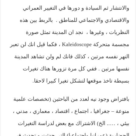
والانتشار ثم السيادة و دورها في التغيير العمراني
والاقتصادي والاجتماعي للمناطق . بالربط بين هذه
النظريات ، وغيرها ، نجد ان المدينة تمثل صورة
مجسمة متحركة Kaleidoscope ، فكما قيل انك لن تعبر
النهر نفسه مرتين ، كذلك فانك لم ولن تشاهد المدينة
نفسها مرتين . ففي كل مرة تزورها هناك تغيرات
بسيطة تاخذ موقعها لتشكل تغيرا كبيرا لاحقا.
بافتراض وجود نيه لعدد من الباحثين (تخصصات علمية
منوعة – جغرافيا ، اجتماع ، اقتصاد ، معماري ، مدني ،
بيئي ، ….. الخ) الاشتراك مع بعض لدراسة التغيرات
الحضارية (عمرانيا واجتماعيا) التي حدثت و تحدث في