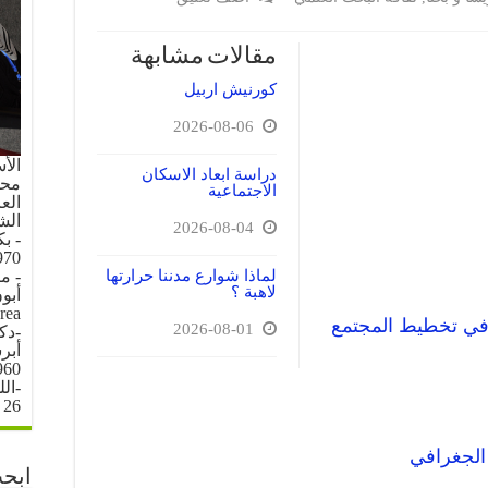
مقالات مشابهة
كورنيش اربيل
2026-08-06
الأ
دراسة ابعاد الاسكان
محل 
الاجتماعية
العرا
الش
2026-08-04
- ب
70.
لماذا شوارع مدننا حرارتها
- م
لاهبة ؟
rea
 في تخطيط المجتمع
2026-08-01
-دك
960
-ال
26 \ 6 \ 1996
الجغرافي
ابحث