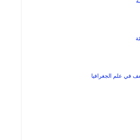
ة
ة
عف في علم الجغرافيا