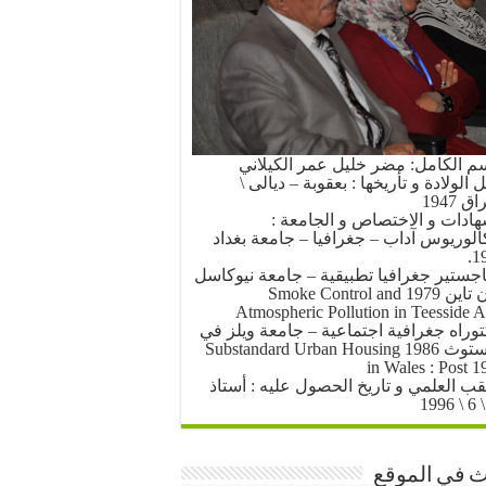
سم الكامل: مضر خليل عمر الكيلاني
الولادة و تأريخها : بعقوبة – ديالى \
ق 1947
هادات و الاختصاص و الجامعة :
كالوريوس آداب – جغرافيا – جامعة بغداد
19
اجستير جغرافيا تطبيقية – جامعة نيوكاسل
أبون تاين 1979 Smoke Control and
Atmospheric Pollution in Teesside A
توراه جغرافية اجتماعية – جامعة ويلز في
أبرستوث 1986 Substandard Urban Housing
in Wales : Post 1
لقب العلمي و تاريخ الحصول عليه : أستاذ
 في الموقع