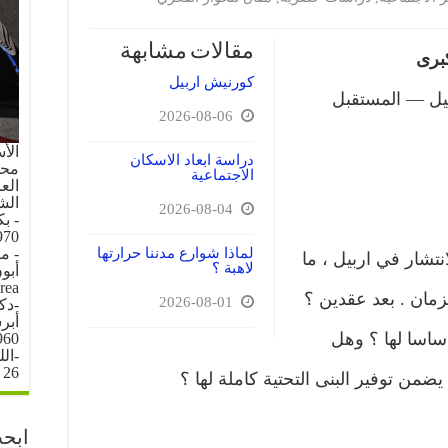
مقالات مشابهة
برى
كورنيش اربيل
بيل — المستقبل
2026-08-06
الأ
دراسة ابعاد الاسكان
محل 
الاجتماعية
العرا
الش
2026-08-04
- ب
70.
لماذا شوارع مدننا حرارتها
- م
نتشار في اربيل ، ما
لاهبة ؟
rea
زمان . بعد عقدين ؟
2026-08-01
-دك
ساسا لها ؟ وهل
960
-ال
26 \ 6 \ 1996
ن توفير البنى التحتية كاملة لها ؟
ابحث