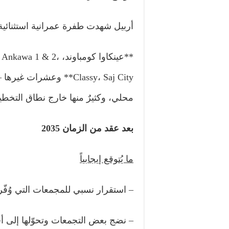
أربيل شهدت طفرة عمرانية استثنائية بعد 2003، ظهرت فيها مجمعات ض
**عينكاوا كومباوند، 2
Classy، Saj City** وعشر
محلي، وكثيرٌ منها خارج نطاق التخط
بعد عقد من الزمان
2035
ما يُتوقع إيجابياً
– استقرار نسبي للمجمعات التي وُفّرت 
– نضج بعض التجمعات وتحوّلها إلى أ