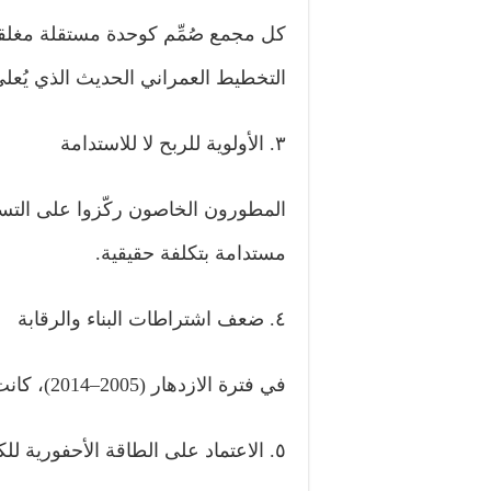
كل مجمع صُمِّم كوحدة مستقلة مغلق
التخطيط العمراني الحديث الذي يُعل
٣. الأولوية للربح لا للاستدامة
المطورون الخاصون ركّزوا على التسويق
مستدامة بتكلفة حقيقية.
٤. ضعف اشتراطات البناء والرقابة
في فترة الازدهار (2005–2014)، كانت الرقابة الحكومية ضعيفة أو يمكن التحايل عليها.
٥. الاعتماد على الطاقة الأحفورية للكهرباء