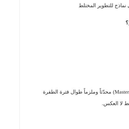
نماذج للتطوير المختلط
؟
أربيل لم تُطبّق مخططاً هيكلياً (Master Plan) محدّثاً وملزماً طوال فترة الطفرة
ط لا العكس.