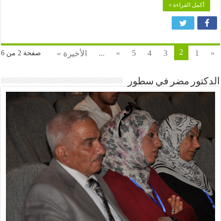
أكمل القراءة »
2
...
»
5
4
3
1
«
الأخيرة »
صفحة 2 من 6
الدكتور مضر في سطور